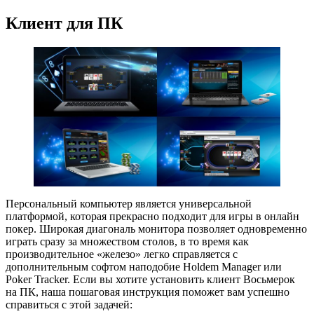
Клиент для ПК
Персональный компьютер является универсальной
платформой, которая прекрасно подходит для игры в онлайн
покер. Широкая диагональ монитора позволяет одновременно
играть сразу за множеством столов, в то время как
производительное «железо» легко справляется с
дополнительным софтом наподобие Holdem Manager или
Poker Tracker. Если вы хотите установить клиент Восьмерок
на ПК, наша пошаговая инструкция поможет вам успешно
справиться с этой задачей: