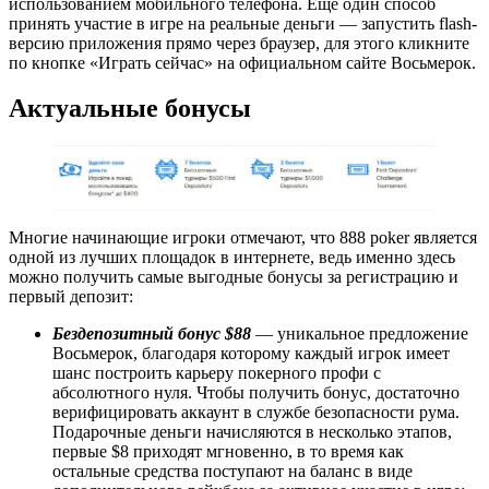
использованием мобильного телефона. Еще один способ
принять участие в игре на реальные деньги — запустить flash-
версию приложения прямо через браузер, для этого кликните
по кнопке «Играть сейчас» на официальном сайте Восьмерок.
Актуальные бонусы
Многие начинающие игроки отмечают, что 888 poker является
одной из лучших площадок в интернете, ведь именно здесь
можно получить самые выгодные бонусы за регистрацию и
первый депозит:
Бездепозитный бонус $88
— уникальное предложение
Восьмерок, благодаря которому каждый игрок имеет
шанс построить карьеру покерного профи с
абсолютного нуля. Чтобы получить бонус, достаточно
верифицировать аккаунт в службе безопасности рума.
Подарочные деньги начисляются в несколько этапов,
первые $8 приходят мгновенно, в то время как
остальные средства поступают на баланс в виде