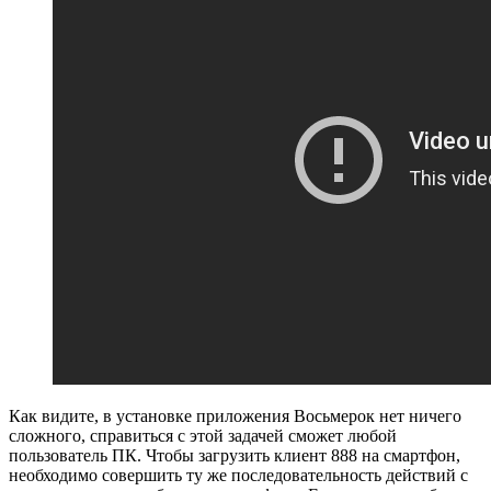
Как видите, в установке приложения Восьмерок нет ничего
сложного, справиться с этой задачей сможет любой
пользователь ПК. Чтобы загрузить клиент 888 на смартфон,
необходимо совершить ту же последовательность действий с