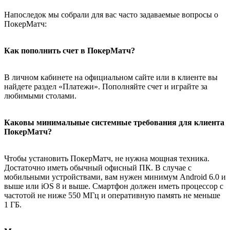
Напоследок мы собрали для вас часто задаваемые вопросы о
ПокерМатч:
Как пополнить счет в ПокерМатч?
В личном кабинете на официальном сайте или в клиенте вы
найдете раздел «Платежи». Пополняйте счет и играйте за
любимыми столами.
Каковы минимальные системные требования для клиента
ПокерМатч?
Чтобы установить ПокерМатч, не нужна мощная техника.
Достаточно иметь обычный офисный ПК. В случае с
мобильными устройствами, вам нужен минимум Android 6.0 и
выше или iOS 8 и выше. Смартфон должен иметь процессор с
частотой не ниже 550 МГц и оперативную память не меньше
1 ГБ.