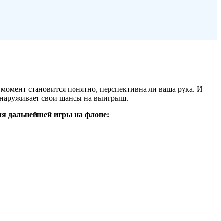
т момент становится понятно, перспективна ли ваша рука. И
обнаруживает свои шансы на выигрыш.
ля дальнейшей игры на флопе: