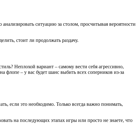
о анализировать ситуацию за столом, просчитывая вероятности
делить, стоит ли продолжать раздачу.
стиль? Неплохой вариант – самому вести себя агрессивно,
а флопе – у вас будет шанс выбить всех соперников из-за
ать, если это необходимо. Только всегда важно понимать,
вовать на последующих этапах игры или просто не знаете, что