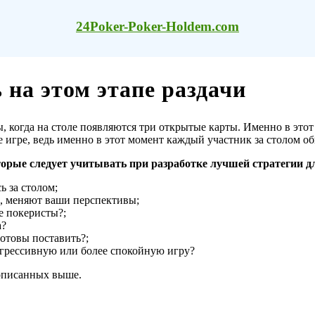
24Poker-Poker-Holdem.com
 на этом этапе раздачи
ы, когда на столе появляются три открытые карты. Именно в это
е игре, ведь именно в этот момент каждый участник за столом 
орые следует учитывать при разработке лучшей стратегии д
ь за столом;
ь, меняют ваши перспективы;
е покеристы?;
а?
готовы поставить?;
агрессивную или более спокойную игру?
 описанных выше.