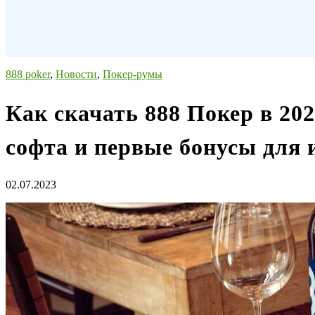
888 poker
,
Новости
,
Покер-румы
Как скачать 888 Покер в 202
софта и первые бонусы для 
02.07.2023