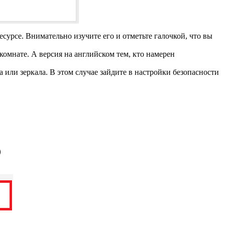
сурсе. Внимательно изучите его и отметьте галочкой, что вы
комнате. А версия на английском тем, кто намерен
 или зеркала. В этом случае зайдите в настройки безопасности