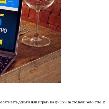
рабатывать деньги или играть на фишки за столами комнаты. В