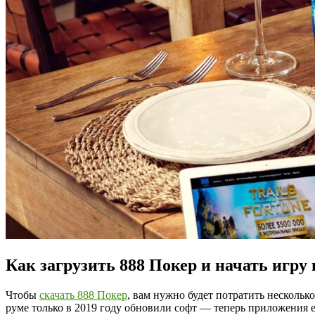
Как загрузить 888 Покер и начать игру
Чтобы
скачать 888 Покер
, вам нужно будет потратить нескольк
руме только в 2019 году обновили софт — теперь приложения 