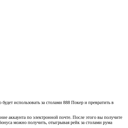
о будет использовать за столами 888 Покер и превратить в
ние аккаунта по электронной почте. После этого вы получите
 бонуса можно получить, отыгрывая рейк за столами рума