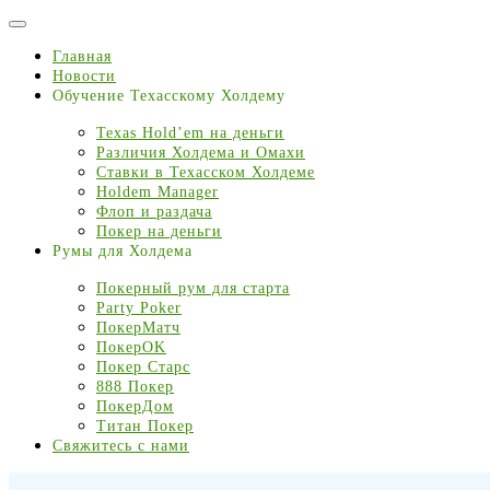
перейти
к
содержанию
Главная
Новости
Обучение Техасскому Холдему
Texas Hold’em на деньги
Различия Холдема и Омахи
Ставки в Техасском Холдеме
Holdem Manager
Флоп и раздача
Покер на деньги
Румы для Холдема
Покерный рум для старта
Party Poker
ПокерМатч
ПокерОK
Покер Старс
888 Покер
ПокерДом
Титан Покер
Свяжитесь с нами