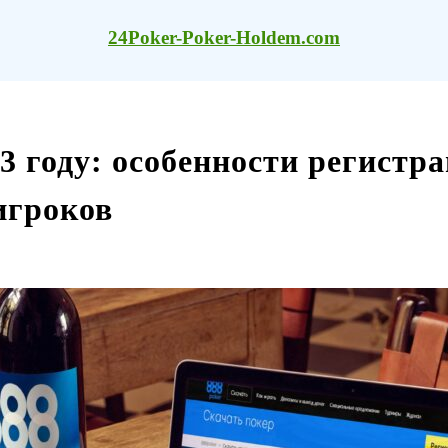
24Poker-Poker-Holdem.com
3 году: особенности регистр
игроков