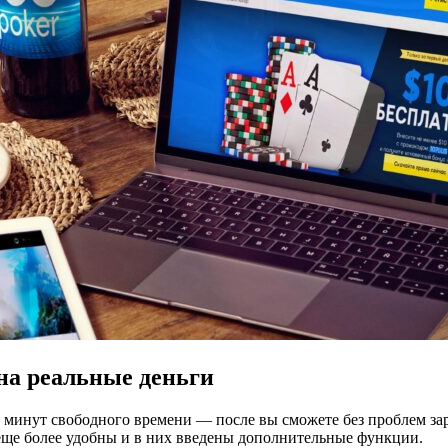
 на реальные деньги
о минут свободного времени — после вы сможете без проблем за
еще более удобны и в них введены дополнительные функции.