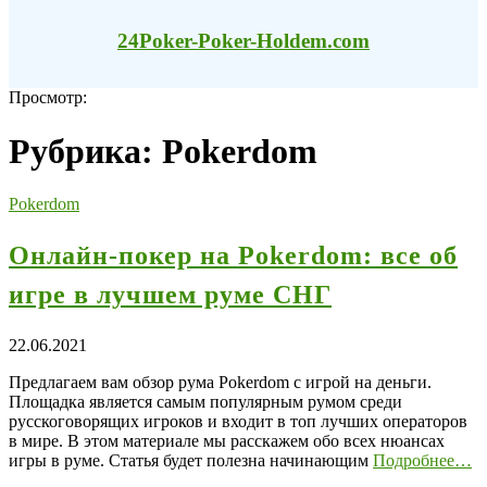
24Poker-Poker-Holdem.com
Просмотр:
Рубрика:
Pokerdom
Pokerdom
Онлайн-покер на Pokerdom: все об
игре в лучшем руме СНГ
22.06.2021
Предлагаем вам обзор рума Pokerdom с игрой на деньги.
Площадка является самым популярным румом среди
русскоговорящих игроков и входит в топ лучших операторов
в мире. В этом материале мы расскажем обо всех нюансах
игры в руме. Статья будет полезна начинающим
Подробнее…