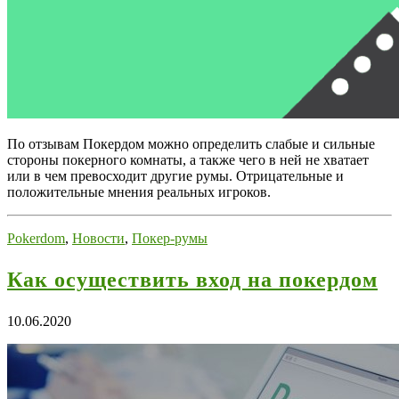
По отзывам Покердом можно определить слабые и сильные
стороны покерного комнаты, а также чего в ней не хватает
или в чем превосходит другие румы. Отрицательные и
положительные мнения реальных игроков.
Pokerdom
,
Новости
,
Покер-румы
Как осуществить вход на покердом
10.06.2020