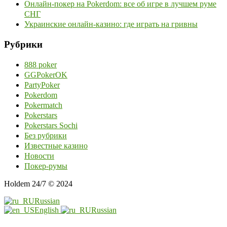
Онлайн-покер на Pokerdom: все об игре в лучшем руме
СНГ
Украинские онлайн-казино: где играть на гривны
Рубрики
888 poker
GGPokerOK
PartyPoker
Pokerdom
Pokermatch
Pokerstars
Pokerstars Sochi
Без рубрики
Известные казино
Новости
Покер-румы
Holdem 24/7 © 2024
Russian
English
Russian