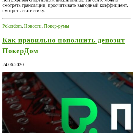
смотреть трансляции, просчитывать выгодный коэффициент,
смотреть статистику.
Pokerdom
,
Новости
,
Покер-румы
Как правильно пополнить депозит
ПокерДом
24.06.2020