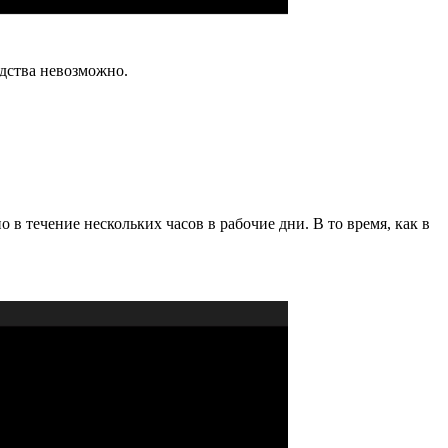
едства невозможно.
течение нескольких часов в рабочие дни. В то время, как в