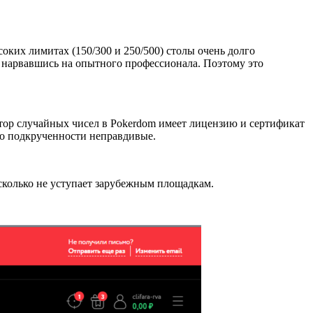
оких лимитах (150/300 и 250/500) столы очень долго
лл, нарвавшись на опытного профессионала. Поэтому это
атор случайных чисел в Pokerdom имеет лицензию и сертификат
го подкрученности неправдивые.
сколько не уступает зарубежным площадкам.