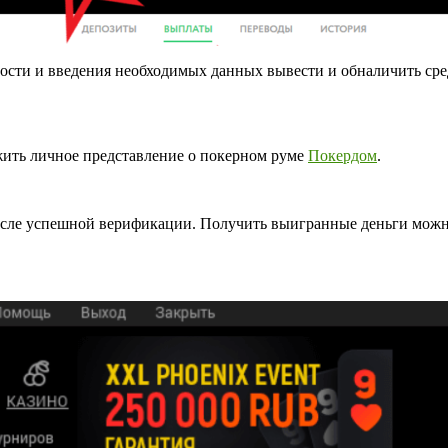
чности и введения необходимых данных вывести и обналичить ср
жить личное представление о покерном руме
Покердом
.
е успешной верификации. Получить выигранные деньги можно в 