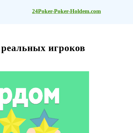
24Poker-Poker-Holdem.com
 реальных игроков