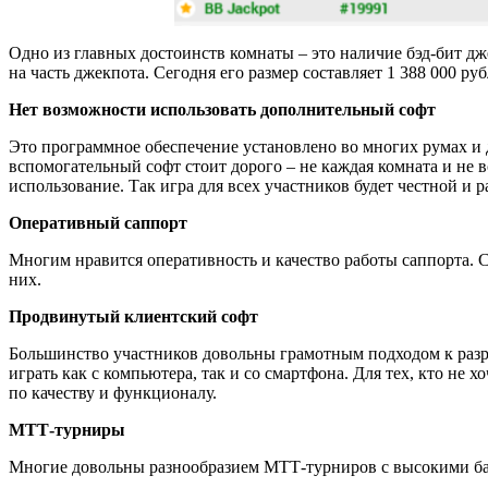
Одно из главных достоинств комнаты – это наличие бэд-бит дж
на часть джекпота. Сегодня его размер составляет 1 388 000 руб
Нет возможности использовать дополнительный софт
Это программное обеспечение установлено во многих румах и 
вспомогательный софт стоит дорого – не каждая комната и не 
использование. Так игра для всех участников будет честной и р
Оперативный саппорт
Многим нравится оперативность и качество работы саппорта. 
них.
Продвинутый клиентский софт
Большинство участников довольны грамотным подходом к разр
играть как с компьютера, так и со смартфона. Для тех, кто не
по качеству и функционалу.
МТТ-турниры
Многие довольны разнообразием МТТ-турниров с высокими бай