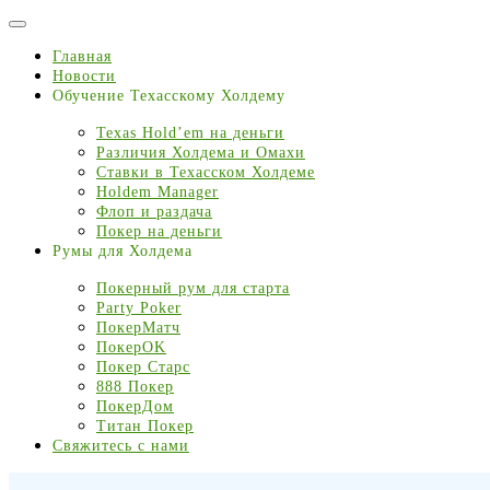
перейти
к
содержанию
Главная
Новости
Обучение Техасскому Холдему
Texas Hold’em на деньги
Различия Холдема и Омахи
Ставки в Техасском Холдеме
Holdem Manager
Флоп и раздача
Покер на деньги
Румы для Холдема
Покерный рум для старта
Party Poker
ПокерМатч
ПокерОK
Покер Старс
888 Покер
ПокерДом
Титан Покер
Свяжитесь с нами